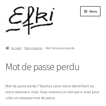
Aller
Aller
Menu
à
au
la
contenu
navigation
Accueil
Accueil
Mon compte
Mot de passe perdu
Boutique
Mot de passe perdu
Hauts
Jupes
Mot de passe perdu ? Veuillez saisir votre identifiant ou
Pulls et Gilets
votre adresse e-mail. Vous recevrez un lien par e-mail pour
créer un nouveau mot de passe.
Robes