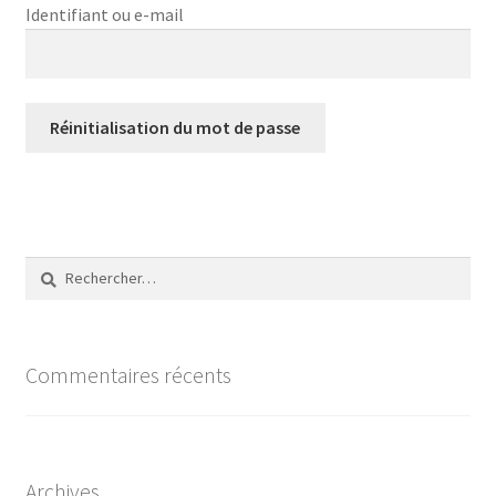
Identifiant ou e-mail
Accessoires
Tout
Réinitialisation du mot de passe
Checkout
Mon compte
Rechercher :
Panier
A propos d’Efki
Commentaires récents
Archives